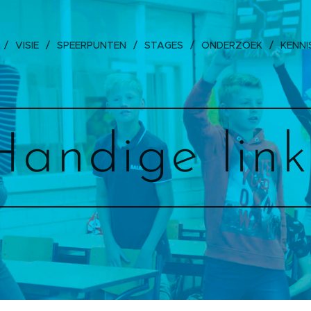
VISIE
SPEERPUNTEN
STAGES
ONDERZOEK
KENNI
Handige link